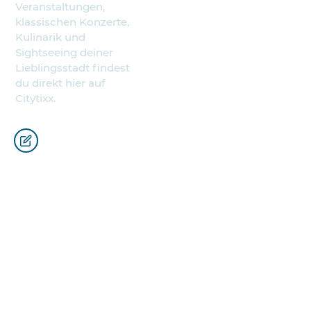
Veranstaltungen,
klassischen Konzerte,
Kulinarik und
Sightseeing deiner
Lieblingsstadt findest
du direkt hier auf
Citytixx.
Städte
Partner
Österreich
CS nine GmbH
Deutschland
Wiener
Brockorchester
Italien
C. Bechstein
Ungarn
Pianoforte
Spanien
Musik Quartier