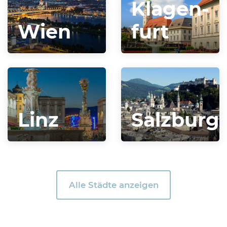
Klagen­
Wien
furt
Linz
Salzburg
Alle Städte anzeigen