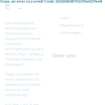
Oops, an error occurred! Code: 202608081152035e027e48
Veranstalter
Login
Ein verlängertes
Registrierung
Wochenende mit
Anleitungen
Eventsbesuche,
klassische Konzerte,
Kulinarik
und Sightseeing nach
Berlin, Wien, Salzburg,
Über uns
Venedig, Madrid oder
Budapest?
Tipps und Ideen für
einen Städtetrip, für
klassische Konzerte,
Kulinarik und
Sightseeing?
Für den Gast in der