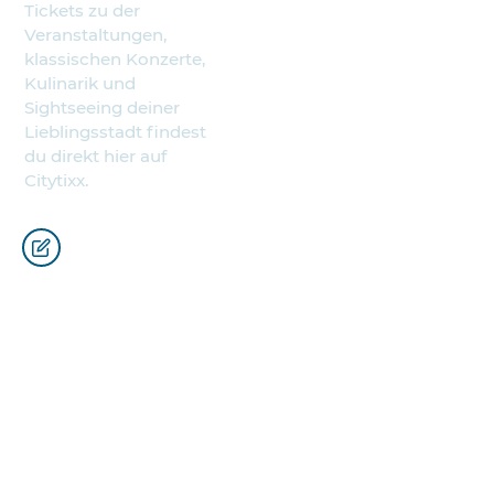
Tickets zu der
Veranstaltungen,
klassischen Konzerte,
Kulinarik und
Sightseeing deiner
Lieblingsstadt findest
du direkt hier auf
Citytixx.
Städte
Partner
Österreich
CS nine GmbH
Deutschland
Wiener
Brockorchester
Italien
C. Bechstein
Ungarn
Pianoforte
Spanien