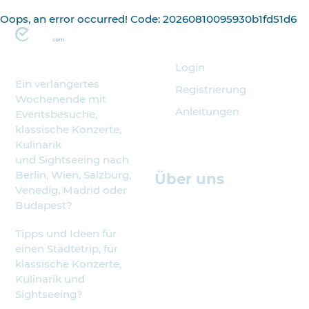
Oops, an error occurred! Code: 20260810095930b1fd51d6
Veranstalter
Login
Ein verlängertes
Registrierung
Wochenende mit
Anleitungen
Eventsbesuche,
klassische Konzerte,
Kulinarik
und Sightseeing nach
Berlin, Wien, Salzburg,
Über uns
Venedig, Madrid oder
Budapest?
Tipps und Ideen für
einen Städtetrip, für
klassische Konzerte,
Kulinarik und
Sightseeing?