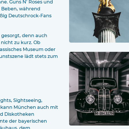
hne. Guns N‘ Roses und
m Beben, während
äßig Deutschrock-Fans
t gesorgt, denn auch
nicht zu kurz. Ob
lassisches Museum oder
unstszene lädt stets zum
ghts, Sightseeing,
e kann München auch mit
nd Diskotheken
te der bayerischen
bräuhaus, dem