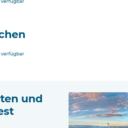
 verfügbar
nchen
 verfügbar
rten und
est