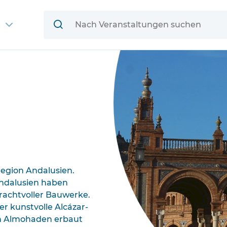
Region Andalusien.
Andalusien haben
prachtvoller Bauwerke.
 kunstvolle Alcázar-
en Almohaden erbaut