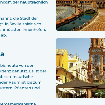
encos“, der hauptsächlich
enannt: die Stadt der
In Sevilla spielt sich
schmückten Innenhöfen,
 ab.
la
 bis heute von der
sidenz genutzt. Es ist der
rabisch-maurische
Jeder Raum ist bis zum
ustern, Pflanzen und
Iberoamerikanische