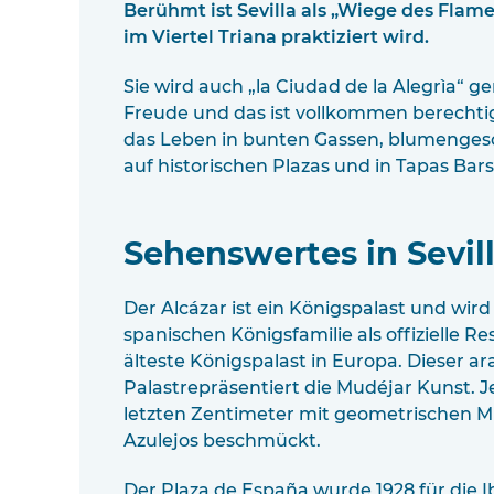
Berühmt ist Sevilla als „Wiege des Flam
im Viertel Triana praktiziert wird.
Sie wird auch „la Ciudad de la Alegrìa“ g
Freude und das ist vollkommen berechtigt. 
das Leben in bunten Gassen, blumenge
auf historischen Plazas und in Tapas Bars
Sehenswertes in Sevil
Der Alcázar ist ein Königspalast und wird
spanischen Königsfamilie als offizielle Re
älteste Königspalast in Europa. Dieser a
Palastrepräsentiert die Mudéjar Kunst. 
letzten Zentimeter mit geometrischen M
Azulejos beschmückt.
Der Plaza de España wurde 1928 für die 