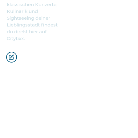
klassischen Konzerte,
Kulinarik und
Sightseeing deiner
Lieblingsstadt findest
du direkt hier auf
Citytixx.
Städte
Partner
Österreich
CS nine GmbH
Deutschland
Wiener
Brockorchester
Italien
C. Bechstein
Ungarn
Pianoforte
Spanien
Musik Quartier
Kroatien