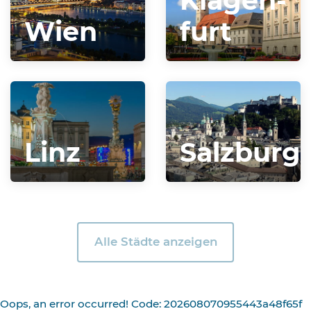
Klagen­
Wien
furt
Linz
Salzburg
Alle Städte anzeigen
Oops, an error occurred! Code: 202608070955443a48f65f