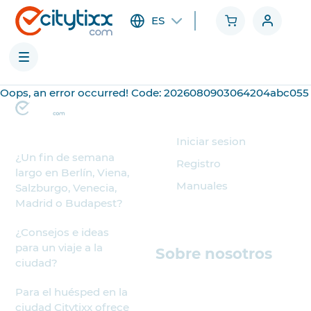
ES
Oops, an error occurred! Code: 2026080903064204abc055
Ciudades
Organizador
Categorías
Iniciar sesion
¿Un fin de semana
Registro
largo en Berlín, Viena,
Manuales
Salzburgo, Venecia,
Madrid o Budapest?
¿Consejos e ideas
para un viaje a la
Sobre nosotros
ciudad?
Para el huésped en la
ciudad Citytixx ofrece