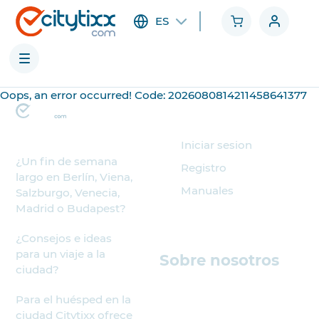
ES
Oops, an error occurred! Code: 2026080814211458641377
Ciudades
Organizador
Categorías
Iniciar sesion
¿Un fin de semana
Registro
largo en Berlín, Viena,
Manuales
Salzburgo, Venecia,
Madrid o Budapest?
¿Consejos e ideas
para un viaje a la
Sobre nosotros
ciudad?
Para el huésped en la
ciudad Citytixx ofrece