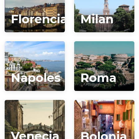
Florencia
Milan
Napoles
Roma
Venecia
Bolonia