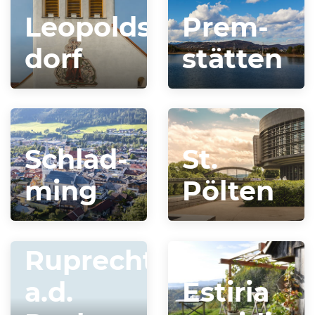
Leopolds­
Prem­
dorf
stätten
Schlad­
St.
ming
Pölten
St.
Ruprecht
a.d.
Estiria