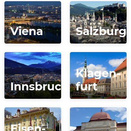
Viena
Salzburg
Klagen­
Innsbruck
furt
Eisen­