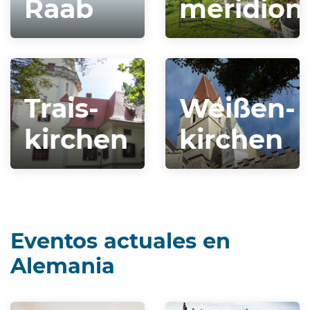
Raab
meridion
Trais­
Weißen­
kirchen
kirchen
Eventos actuales en
Alemania