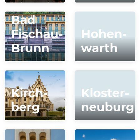
Bad
Fischau-
Hohen­
Brunn
warth
Kirch­
Kloster­
berg
neuburg