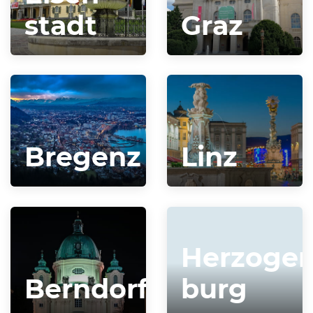
stadt
Graz
Bregenz
Linz
Herzogen
Berndorf
burg